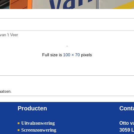
van 't Veer
Full size is
100 × 70
pixels
aatsen.
Producten
Cont
Uitvalzonwering
Otto 
Screenzonwering
3059