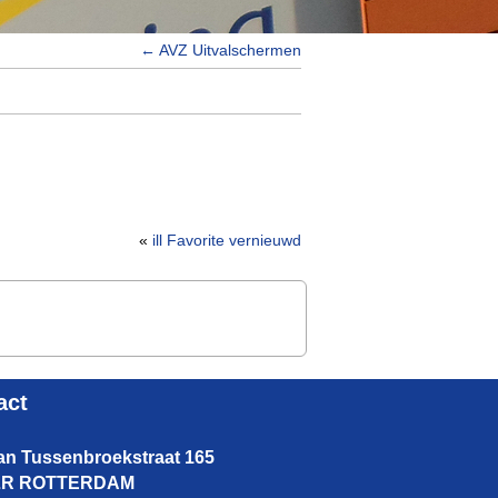
←
AVZ Uitvalschermen
«
ill Favorite vernieuwd
act
van Tussenbroekstraat 165
 LR ROTTERDAM