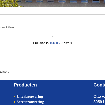
van 't Veer
Full size is
100 × 70
pixels
aatsen.
Producten
Cont
Uitvalzonwering
Otto 
Screenzonwering
3059