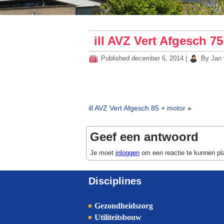
ill AVZ Vert Afgesch 75
Published
december 6, 2014
|
By
Jan 
ill AVZ Vert Afgesch 85 + motor
»
Geef een antwoord
Je moet
inloggen
om een reactie te kunnen pl
Disciplines
Gezondheidszorg
Utiliteitsbouw