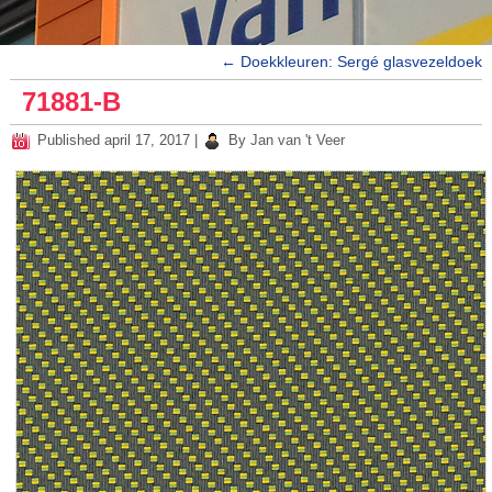
←
Doekkleuren: Sergé glasvezeldoek
71881-B
Published
april 17, 2017
|
By
Jan van 't Veer