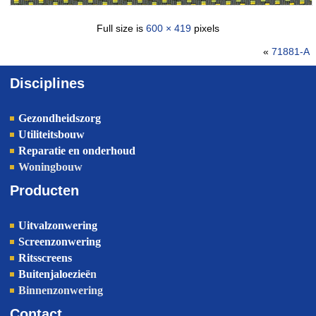
Full size is
600 × 419
pixels
«
71881-A
Disciplines
Gezondheidszorg
Utiliteitsbouw
Reparatie en onderhoud
Woningbouw
Producten
Uitvalzonwering
Screenzonwering
Ritsscreens
Buitenjaloezieë
n
Binnenzonwering
Contact