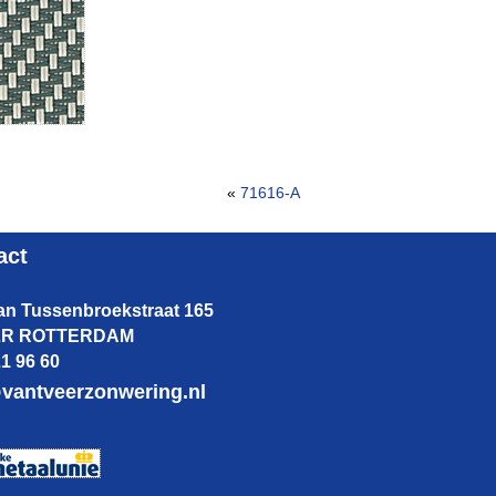
«
71616-A
act
van Tussenbroekstraat 165
 LR ROTTERDAM
21 96 60
vantveerzonwering.nl