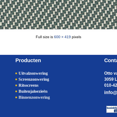
Full size is
600 × 419
pixels
Producten
Cont
Uitvalzonwering
Otto 
Screenzonwering
3059
Ritsscreens
010-4
Buitenjaloezieë
n
info@
Binnenzonwering