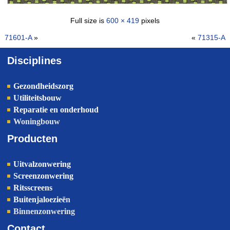
Full size is
600 × 419
pixels
71601-A
»
«
71315-A
Disciplines
Gezondheidszorg
Utiliteitsbouw
Reparatie en onderhoud
Woningbouw
Producten
Uitvalzonwering
Screenzonwering
Ritsscreens
Buitenjaloezieë
n
Binnenzonwering
Contact