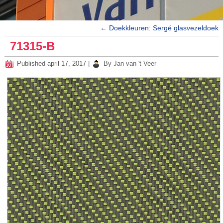
←
Doekkleuren: Sergé glasvezeldoek
71315-B
Published
april 17, 2017
|
By
Jan van 't Veer