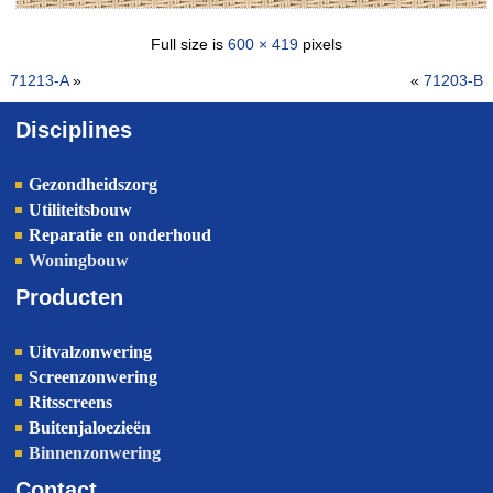
Full size is
600 × 419
pixels
71213-A
»
«
71203-B
Disciplines
Gezondheidszorg
Utiliteitsbouw
Reparatie en onderhoud
Woningbouw
Producten
Uitvalzonwering
Screenzonwering
Ritsscreens
Buitenjaloezieë
n
Binnenzonwering
Contact